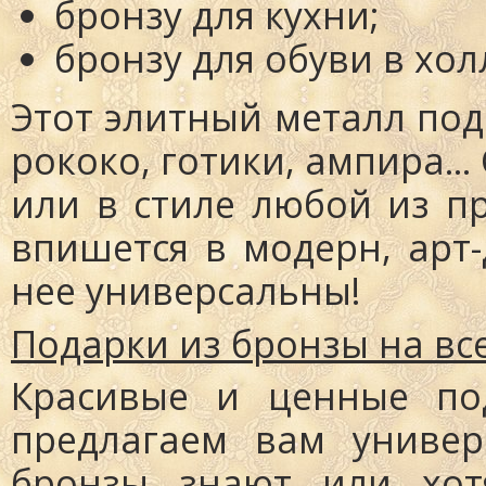
бронзу для кухни
;
бронзу для обуви
в хол
Этот элитный металл под
рококо, готики, ампира..
или в стиле любой из п
впишется в модерн, арт-д
нее универсальны!
Подарки из бронзы на вс
Красивые и ценные по
предлагаем вам универ
бронзы знают или хот