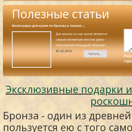
Полезные статьи
Аксессуары для кухни из бронзы и латуни:...
Для многих из нас кухня является
самым желанным местом дома -
популярной площадкой общения...
В этом случае опустится или
03.02.2016
поднимется диск измельчителя в
Читать...
кофемолке и помол будет тоньше
Роск
или грубее.
горо
Эксклюзивные подарки из 
роскош
Бронза - один из древне
пользуется ею с того сам