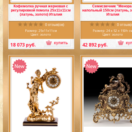
Кофемолка ручная жерновая с
Семисвечник "Менора
регулировкой помола 25х11х11см
напольный 150см (латунь, з
(латунь, золото) Италия
Италия
0 отзыв(ов)
0 отзыв(
Размер: 25х11х11см
Размер: 24 х 52 x 150h с
Цвет: золото
Цвет: золото
Материал: латунь
Материал: латунь
Производитель: Италия
Производитель: Италия
18 073 руб.
42 892 руб.
Очаровательная Кофемолка ручная
Восхитительный семисвечн
жерновая с регулировкой помола,
свечей "Менора" напо
выполнена первоклассными
(латунь),
выполнен иску
мастерами литейного дела из латуни
мастерами литейного дела и
в прекрасном золотом цвете.
в превосходном золотом цв
Покупая аксессуары для интерьера
настоящее время кандел
из
латуни
у нас в магазине, вы
подсвечники
потеряли с
можете быть уверены, что вне
актуальность как осветит
зависимости от вашего выбора ваша
приборы, электрическая ла
Кофемолка ручная с регулировкой
вытеснила свечу более ста лет
помола 25х11х11см (латунь, золото)
Но при этом
подсвечники
о
Италия, идеально впишется в
востребованными как аксес
интерьер дома или квартиры, так как
которыми украшают интерь
латунь
благородна и универсальна.
вас есть возможность прямо
купить эксклюзивный
подсве
Кофемолка ручная с регулировкой
7 свечей "Менора" (латунь)
.
помола создана руками искусных
мастеров из материалов высокого
Подсвечник на 7 свечей "М
качества, что позволит вам не один
(латунь)
выполнен в велико
год использовать аксессуар и
дизайне и цветовом исполнен
наслаждаться его великолепием.
позволит достойным об
Кофемолка ручная выполнена в
дополнить интерьер ка
прекрасном дизайне и цвете, что
Избранное
Сравнить
комнаты, кабинета, гостин
Избранное
Срав