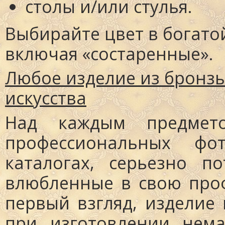
столы
и/или
стулья
.
Выбирайте цвет в богатой
включая «состаренные».
Любое изделие из бронзы
искусства
Над каждым предмет
профессиональных ф
каталогах, серьезно п
влюбленные в свою проф
первый взгляд, изделие 
при изготовлении нема