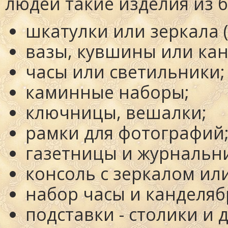
людей такие изделия из б
шкатулки
или
зеркала
(
вазы, кувшины
или
ка
часы
или
светильники
;
каминные наборы
;
ключницы, вешалки
;
рамки для фотографий
газетницы и журнальн
консоль с зеркалом
ил
набор часы и канделя
подставки - столики
и
д