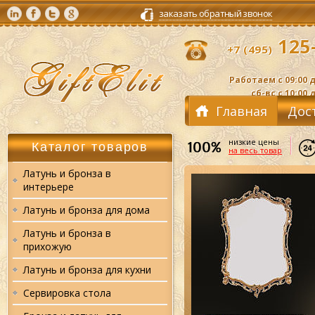
заказать обратный звонок
125-
+7 (495)
Работаем с 09:00 д
сб-вс с 10:00 
Главная
Дос
Кон
низкие цены
Каталог товаров
на весь товар
Латунь и бронза в
интерьере
Латунь и бронза для дома
Латунь и бронза в
прихожую
Латунь и бронза для кухни
Сервировка стола