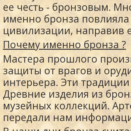
ее честь - бронзовым. Мн
именно бронза повлияла
После того как будет выбран
цивилизации, направив ег
желаемый размер убедитесь что
ручка прислонена к зубчатому
наконечнику. Заблокируйте
наконечник крючком
Почему именно бронза ?
блокировщиком наконечника и
закрутить ручку, таким образом все
заблокировав .
Мастера прошлого произ
защиты от врагов и оруд
интерьера. Эти традиции
Древние изделия из бро
музейных коллекций. Арт
передали нам информаци