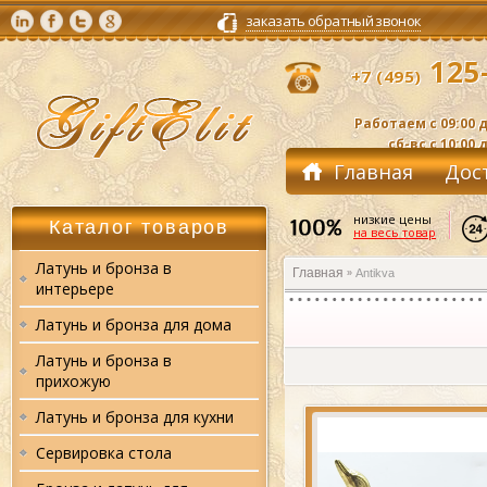
заказать обратный звонок
125-
+7 (495)
Работаем с 09:00 д
сб-вс с 10:00 
Главная
Дос
Контакты
низкие цены
Каталог товаров
на весь товар
Латунь и бронза в
Главная
Antikva
»
интерьере
Латунь и бронза для дома
Латунь и бронза в
прихожую
Латунь и бронза для кухни
Сервировка стола