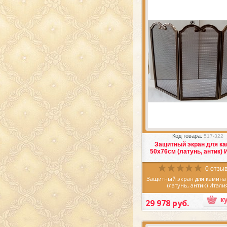
применением любого диз
Также
подставку под горяч
Соль" Вы можете купить и 
цветовом исполнении в р
аксессуаров для кухн
Избранное
Сра
Код товара:
517-322
Защитный экран для к
50х76см (латунь, антик) 
0 отзыв
Защитный экран для камина
(латунь, антик) Итали
29 978 руб.