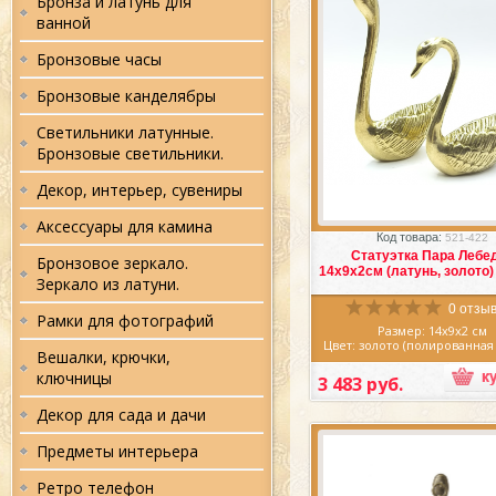
Бронза и латунь для
ванной
Бронзовые часы
Бронзовые канделябры
Светильники латунные.
Бронзовые светильники.
Декор, интерьер, сувениры
Избранное
Сра
Аксессуары для камина
Код товара:
521-422
Статуэтка Пара Лебе
Бронзовое зеркало.
14х9х2см (латунь, золото
Зеркало из латуни.
0 отзыв
Рамки для фотографий
Размер: 14х9х2 см
Цвет: золото (полированная
Вешалки, крючки,
Материал: латунь
Производство: Итали
ключницы
3 483 руб.
Великолепная Статуэт
Лебедей 14х9х2см (латунь,
Декор для сада и дачи
Италия, изгото
первоклассными мас
Предметы интерьера
литейного дела из ла
благородном цвете золотой
Статуэтка "Пара Лебедей" и
Ретро телефон