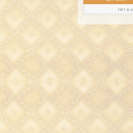
Материал: латунь
Производитель: Итал
Нет в 
Прекрасная
Подставка 
"Люкс" 4,5х4,5см (золотая
Италия
, выполнена иск
мастерами литейного дела и
в очаровательном золото
Подставка для яиц "Люкс" 4
(золотая латунь) Италия
изг
из материалов высокого к
что дает вам гарантии наде
прочности аксессуара на
годы.
Подставка для яиц
4,5х4,5см (золотая латунь
выполнена в прекрасном д
цвете, что станет до
украшением вашей кухни.
Аксессуары из латуни и
остаются популярными и у 
прекрасная возможность д
интерьер кухни
Подставка
"Люкс" 4,5х4,5см (золотая
Италия. Подставка для яи
4,5х4,5см (золотая латунь
восхитительно будет смотр
праздничном или обеденном
придаст трапезе нотки р
богатства.
Аксессуары для кухни из
могут стать превосходным 
для дорогой вам же
Подставка для яиц "Люкс" 4