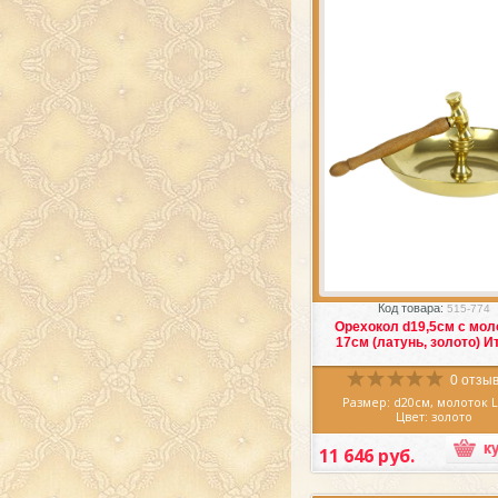
Избранное
Сра
Код товара:
515-774
Орехокол d19,5см с мол
17см (латунь, золото) И
0 отзыв
Размер: d20см, молоток 
Цвет: золото
Материал: латунь
Производитель: Итал
11 646 руб.
Очаровательный Орехокол d
молотком 17см (латунь, 