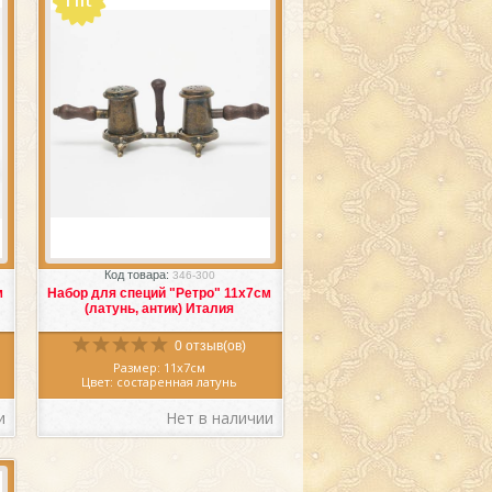
и
и
е
Избранное
Сравнить
Код товара:
346-300
м
Набор для специй "Ретро" 11х7см
(латунь, антик) Италия
е
0 отзыв(ов)
Размер: 11х7см
Цвет: состаренная латунь
Материал: латунь
Производитель: Италия
и
Нет в наличии
,
Красивый
набор для специй
, Италия,
создан первоклассными мастерами
и
литейного дела из латуни в
очаровательном цвете состаренной
латуни.
Набор для специй