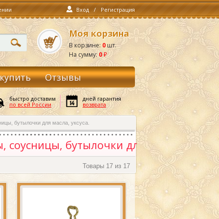
ении
Вход
/
Регистрация
Моя корзина
В корзине:
0
шт.
На сумму:
0
₽
 купить
Отзывы
быстро доставим
дней гарантия
по всей России
возврата
ицы, бутылочки для масла, уксуса.
, соусницы, бутылочки для
Товары
17 из 17