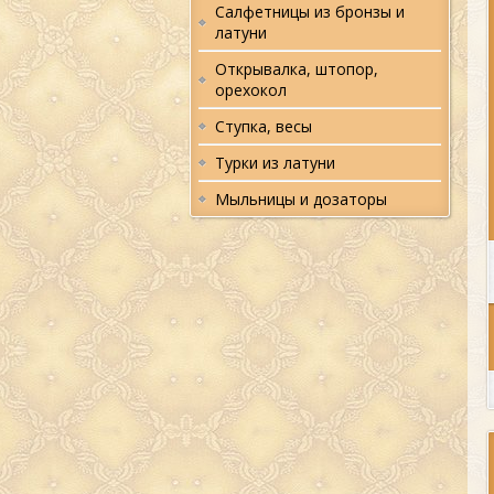
Салфетницы из бронзы и
латуни
Открывалка, штопор,
орехокол
Ступка, весы
Турки из латуни
Мыльницы и дозаторы