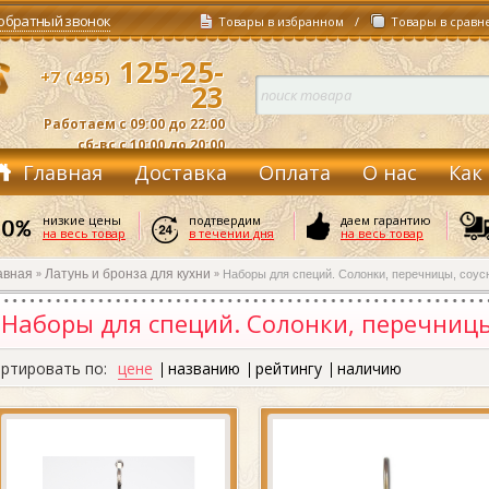
 обратный звонок
Товары в избранном
/
Товары в сравн
125-25-
+7 (495)
23
Работаем с 09:00 до 22:00
сб-вс с 10:00 до 20:00
Главная
Доставка
Оплата
О нас
Как
Контакты
низкие цены
подтвердим
даем гарантию
на весь товар
в течении дня
на весь товар
авная
Латунь и бронза для кухни
Наборы для специй. Солонки, перечницы, соусн
»
»
Наборы для специй. Солонки, перечницы
масла, уксуса.
ртировать по:
цене
названию
рейтингу
наличию