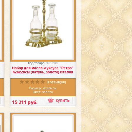
Избранное
Сравнить
Код товара:
344-500
Набор для масла и уксуса "Ретро"
h24х20см (латунь, золото) Италия
0 отзыв(ов)
Размер: 20х24 см
Цвет: золото
Материал: латунь, стекло
Производитель: Италия
15 211 руб.
и
Очаровательный
набор для масла и
уксуса
"Ретро", Италия, создан
о
искусными мастерами литейного
дела из латуни в превосходном
золотом цвете.
Набор для специй
(латунь)
изготовлен из
высококачественных материалов,