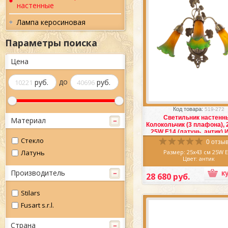
настенные
Лампа керосиновая
Параметры поиска
Цена
до
руб.
руб.
Избранное
Сра
Код товара:
519-272
Светильник настенн
Материал
Колокольчик (3 плафона),
25W E14 (латунь, антик) 
Стекло
0 отзыв
Латунь
Размер: 25х43 см 25W 
Цвет: антик
Материал: латунь
Производитель
Производитель: Итал
28 680 руб.
Восхитительный Светил
настенный Колокольчик (3 п
Stilars
25х43см 25W E14 (латунь, 
Италия, выполнен иску
Fusart s.r.l.
мастерами литейного дел
является настолько при
атрибутом нашей повсед
Страна