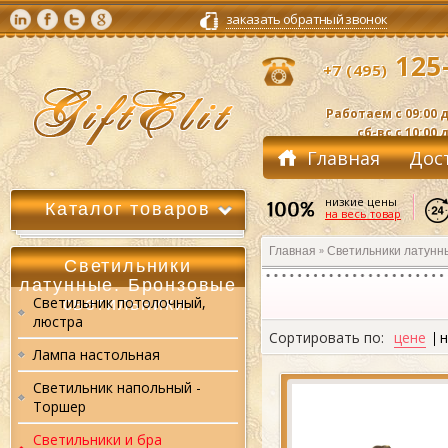
заказать обратный звонок
125-
+7 (495)
Работаем с 09:00 д
сб-вс с 10:00 
Главная
Дос
Контакты
низкие цены
Каталог товаров
на весь товар
Главная
Светильники латунны
»
Светильники
латунные. Бронзовые
Светильник потолочный,
светильники.
люстра
Сортировать по:
цене
Лампа настольная
Светильник напольный -
Торшер
Светильники и бра