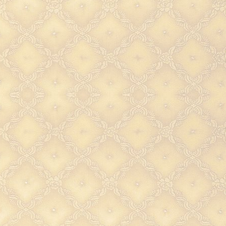
привычным атрибутом н
повседневной жизни, 
складывается ощущение,
данный вид бытовых аксес
существовал всегда. Свет
изготовлен из материалов 
качества, что даст вам га
надежности и прочности на
годы.
Латунь
создает неповторим
и прекрасно смотрится в ин
Бра из латуни
– роскош
оформление в офисе или кв
изящный элемент декора 
дома. Внесите нотку роск
интерьер Вашего дома
приобретите стильную 
Настенный светильник, бра
31х10см (латунь, золото) 
Настенный светильник, бра
подчеркивает изысканный 
высокий статус своего хо
Настенный светильник, бра "
элитный подарок, дело
партнеру, а так же солид
взыскательному челове