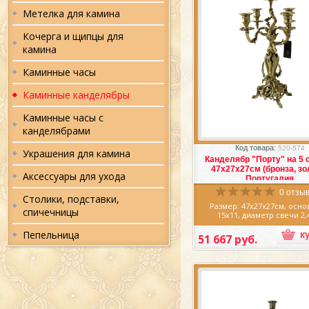
Метелка для камина
Кочерга и щипцы для
камина
Каминные часы
Каминные канделябры
Каминные часы с
Избранное
Сра
канделябрами
Код товара:
520-574
Украшения для камина
Канделябр "Порту" на 5 
47х27х27см (бронза, зо
Аксессуары для ухода
Португалия
0 отзыв
Столики, подставки,
Размер: 47х27х27см, осно
спичечницы
15х11, диаметр свечи 2,
Цвет: золото
Материал: бронза, ручная 
Пепельница
51 667 руб.
Производитель: Португ
Вес:
2.7
кг
Восхитительный
канделя
свечей
, Португалия, в
искусными мастерами ли
дела из бронзы в замеча