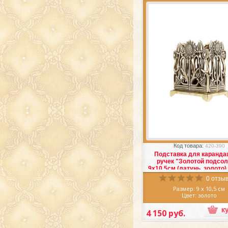
Италия
Избранное
Сра
Код товара:
420-390
Подставка для каранда
ручек "Золотой подсол
9х10,5см (латунь, золото)
Stilars
0 отзыв
Размер: 9 х 10,5 см
Цвет: золото
Материал: латунь
Производитель: Итал
4 150 руб.
Восхитительная
Подставка 
подсолнух" для карандашей