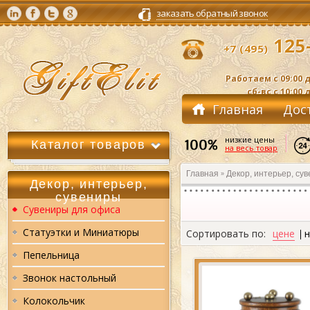
заказать обратный звонок
125-
+7 (495)
Работаем с 09:00 д
сб-вс с 10:00 
Главная
Дос
Контакты
низкие цены
Каталог товаров
на весь товар
Главная
Декор, интерьер, су
»
Декор, интерьер,
сувениры
Сувениры для офиса
Статуэтки и Миниатюры
Сортировать по:
цене
Пепельница
Звонок настольный
Колокольчик