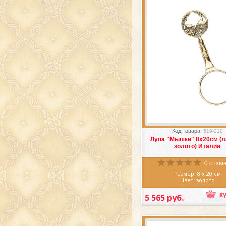
(Италия)
прекрасна, Вы 
получать эстетич
наслаждение, используя а
из латуни.
Луп итальянска
украсить любую поверх
Вашем доме, будь то к
рабочий стол в библиот
прикроватная тумбочка.
Популярность предметов и
из латуни в наше время не
велика и у вас есть воз
прямо сейчас
купить
экскл
лупу итальянскую
.
Избранное
Сра
Код товара:
519-210
Лупа "Мышки" 8х20см (л
золото) Италия
0 отзыв
Размер: 8 х 20 см
Цвет: золото
Материал: латунь
Производитель: Итал
5 565 руб.
Восхитительная
Лупа "
8х20см (латунь, золото)
выполнена искусными ма
литейного дела из ла