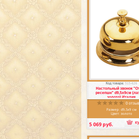
роскошном золотом цве
(Италия)
прекрасна, Вы 
получать эстетич
наслаждение, используя а
из латуни.
Луп итальянска
украсить любую поверх
Вашем доме, будь то к
рабочий стол в библиот
прикроватная тумбочка.
Популярность предметов и
из латуни в наше время не
велика и у вас есть воз
прямо сейчас
купить
экскл
лупу итальянскую
.
Избранное
Сра
Код товара:
515-626
Настольный звонок "О
ресепшн" d9,5х9см (ла
золото) Италия
0 отзыв
Размер: d9,5х9 см
Цвет: золото
Материал: латунь
Производитель: Итал
5 069 руб.
Чудесный
Настольный
"Отель ресепшн" d9,5х9см 
золото) Италия
, выполнен и