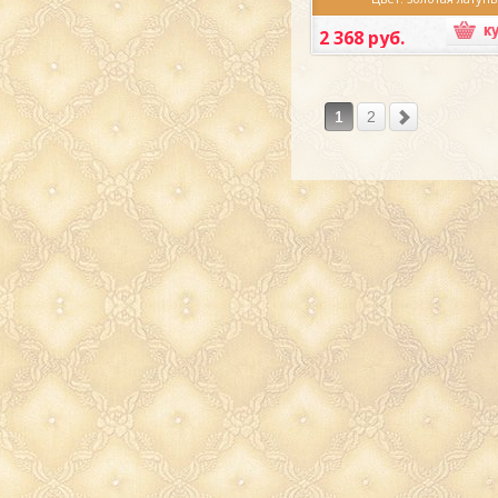
Материал: латунь
Производитель: Итал
2 368 руб.
Нож для бумаг Кинжал 20см 
золото) Италия выполнен и
итальянскими мастер
высококачественной л
прекрасном золотом 
1
2
Сувенирный нож для бума
кинжала - это прек
дополнение Вашего интер
бронзы в золотом цвете.