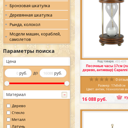
Бронзовая шкатулка
Деревянная шкатулка
Рында, колокол
Модели машин, кораблей,
самолетов
Параметры поиска
Избранное
Сра
Цена
Код товара:
431-420
Песочные часы 17см (ла
дерево, антиквар) Capann
до
руб.
руб.
0 отзыв
Размер: 17х8х8см
Цвет: антик, технология а
Материал: дерево, лат
Материал
Производитель: Итал
16 088 руб.
Изделия этой фабрики яв
Дерево
точными копиями стари
предметов интерьера
Стекло
использовавшихся в XVIII-XX
Германии, Италии и Фра
Металл
Поверхность материалов и
изъяны, нанесенные вре
Латунь