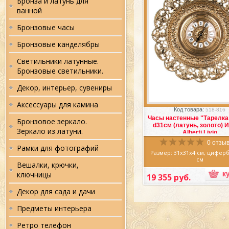
Бронза и латунь для
ванной
Бронзовые часы
Бронзовые канделябры
Светильники латунные.
Бронзовые светильники.
Декор, интерьер, сувениры
Избранное
Сра
Аксессуары для камина
Код товара:
518-816
Часы настенные "Тарелка
Бронзовое зеркало.
d31см (латунь, золото) 
Зеркало из латуни.
Alberti Livio
0 отзыв
Рамки для фотографий
Размер: 31х31х4 см, циферб
см
Вешалки, крючки,
Цвет: золото
Материал: латунь
ключницы
19 355 руб.
Производитель: Итал
Вес: 1,25кг
Декор для сада и дачи
Часы настенные "Тарелка 
d31см (латунь, золото) Итали
Предметы интерьера
Livio
Ретро телефон