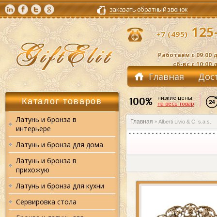
заказать обратный звонок
125-
+7 (495)
Работаем с 09:00 д
сб-вс с 10:00 
Главная
Дос
Контакты
низкие цены
Каталог товаров
на весь товар
Латунь и бронза в
Главная
Alberti Livio & C. s.a.s.
»
интерьере
Латунь и бронза для дома
Латунь и бронза в
прихожую
Латунь и бронза для кухни
Сервировка стола