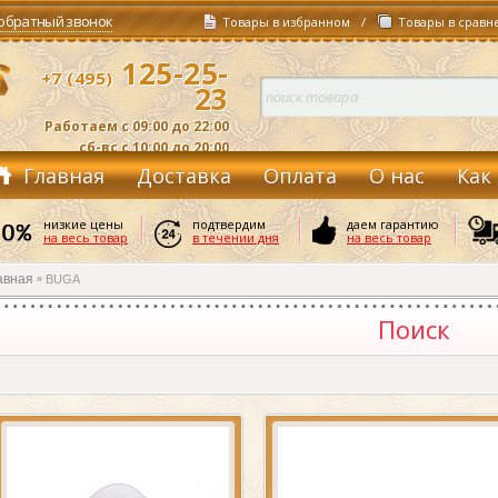
 обратный звонок
Товары в избранном
/
Товары в сравн
125-25-
+7 (495)
23
Работаем с 09:00 до 22:00
сб-вс с 10:00 до 20:00
Главная
Доставка
Оплата
О нас
Как
Контакты
низкие цены
подтвердим
даем гарантию
на весь товар
в течении дня
на весь товар
авная
BUGA
»
Поиск