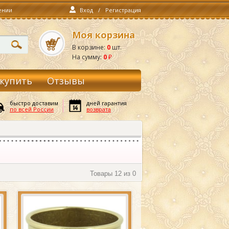
ении
Вход
/
Регистрация
Моя корзина
В корзине:
0
шт.
На сумму:
0
₽
 купить
Отзывы
быстро доставим
дней гарантия
по всей России
возврата
Товары
12 из 0