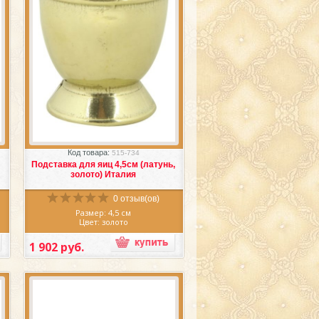
Избранное
Сравнить
Код товара:
515-734
Подставка для яиц 4,5см (латунь,
золото) Италия
0 отзыв(ов)
Размер: 4,5 см
Цвет: золото
Материал: латунь
Производитель: Италия
1 902 руб.
ц
,
Прекрасная
подставка для яиц
,
и
Италия, выполнена искусными
и
мастерами литейного дела из латуни
.
в очаровательном золотом цвете.
з
Подставка для яиц
изготовлена из
о
материалов высокого качества, что
и
дает вам гарантии надежности и