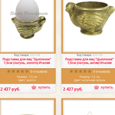
Избранное
Сравнить
Избранное
Сравнить
Код товара:
Код товара:
515-736
515-735
Подставка для яиц "Цыпленок"
Подставка для яиц "Цыпленок"
7,5см (латунь, золото) Италия
7,5см (латунь, антик) Италия
0 отзыв(ов)
0 отзыв(ов)
Размер: 7,5 см
Размер: 7,5 см
Цвет: золото
Цвет: античная латунь
Материал: латунь
Материал: латунь
Производитель: Италия
Производитель: Италия
2 437 руб.
2 437 руб.
Прекрасная
подставка для яиц
,
Прекрасная
подставка для яи
Италия, выполнена искусными
Италия, выполнена искусным
мастерами литейного дела из латуни
мастерами литейного дела из латун
в очаровательном золотом цвете.
в очаровательном золотом цвете
Подставка для яиц
изготовлена из
Подставка для яиц
изготовлена и
материалов высокого качества, что
материалов высокого качества, чт
дает вам гарантии надежности и
дает вам гарантии надежности 