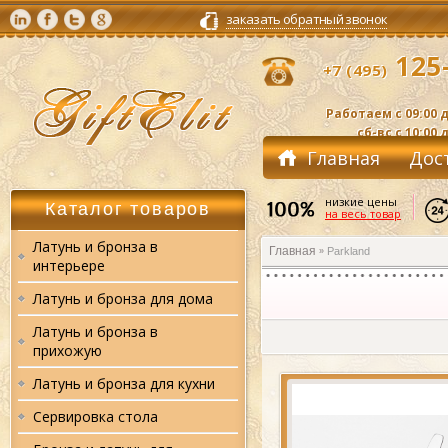
заказать обратный звонок
125-
+7 (495)
Работаем с 09:00 д
сб-вс с 10:00 
Главная
Дос
Контакты
низкие цены
Каталог товаров
на весь товар
Латунь и бронза в
Главная
Parkland
»
интерьере
Латунь и бронза для дома
Латунь и бронза в
прихожую
Латунь и бронза для кухни
Сервировка стола