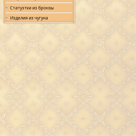
праздничный стол, но
предотвратит насыщение 
Статуэтки из бронзы
влагой и посторонними за
Купить сахарницу
можно
собственную квартиру и в 
Изделия из чугуна
на день рождения или нов
любой хозяйке.