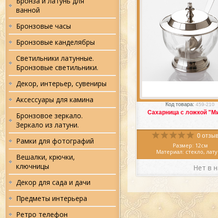
Бронза и латунь для
ванной
Бронзовые часы
Бронзовые канделябры
Светильники латунные.
Бронзовые светильники.
Декор, интерьер, сувениры
Избранное
Сра
Аксессуары для камина
Код товара:
459-210
Сахарница с ложкой "М
Бронзовое зеркало.
Зеркало из латуни.
0 отзыв
Рамки для фотографий
Размер: 12см
Материал: стекло, лат
Вешалки, крючки,
Производитель: Инди
ключницы
Нет в 
Замечательная
сахарница
с
"Милан", Индия, выпол
первоклассными мастера
Декор для сада и дачи
стекла и латуни в цвете з
латуни.
Сахарница
- обяза
Предметы интерьера
аксессуар на каждой ку
Сахарница из латуни
не т
украсит обеденный и
Ретро телефон