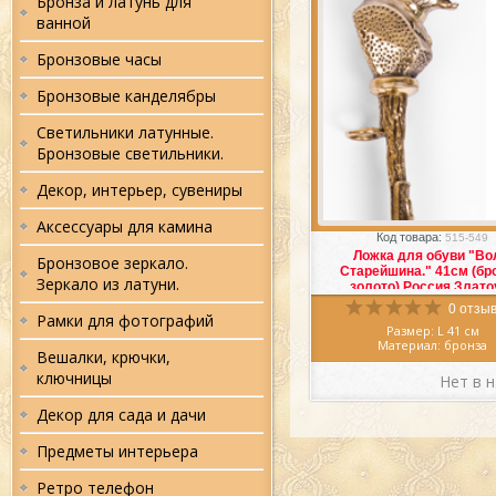
Бронза и латунь для
ванной
Бронзовые часы
Бронзовые канделябры
Светильники латунные.
Бронзовые светильники.
Декор, интерьер, сувениры
Избранное
Сра
Аксессуары для камина
Код товара:
515-549
Ложка для обуви "Во
Бронзовое зеркало.
Старейшина." 41см (бр
Зеркало из латуни.
золото) Россия Злато
0 отзыв
Рамки для фотографий
Размер: L 41 см
Материал: бронза
Вешалки, крючки,
Цвет: золото, патина
Страна: Россия, Злато
ключницы
Нет в 
Ложка для обуви "Вол
Старейшина." 41см (бронза,
Декор для сада и дачи
Россия Златоуст
Предметы интерьера
Чудесная Ложка для обуви 
Старейшина.", выполнена 
первоклассных мастеров ли
Ретро телефон
дела в очаровательном з