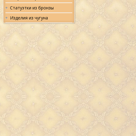
цвете. Во все времена из
Статуэтки из бронзы
бронзы и латуни
считал
предметом достатка и благо
Одним из таких предметов 
Изделия из чугуна
является
Ложка для обуви 
Старейшина."
. Популярн
бронзовых
аксессуаров в
время несомненно велика 
есть возможность прямо 
купить
эксклюзивную
Лож
обуви "Волк. Старейшин
Бронза
- это дорогой, благ
классический материал, ж
тысячелетиями и перед
информацию о культуре на
Бронзовая Ложка для обуви
Старейшина."
выполнен
прекрасном дизайне в виде 
роскошном цвете, что с
поистине королевским укр
и достойным дополнен
интерьера прихожей
Бронзовая
Ложка для обуви
Старейшина." и другие акс
из
бронзы
- это роскошный
на все случаи жизни, ко
непременно порадует.
Лож
обуви "Волк. Старейшина."
день будет напоминат
прошедшем празднике и о ч
который преподнес эт
великолепный
подар