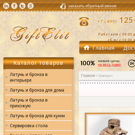
заказать обратный звонок
125-
+7 (495)
Работаем с 09:00 д
сб-вс с 10:00 
Главная
Дос
Контакты
низкие цены
Каталог товаров
на весь товар
Латунь и бронза в
Главная
Златоуст
»
интерьере
Латунь и бронза для дома
Латунь и бронза в
прихожую
Латунь и бронза для кухни
Сервировка стола