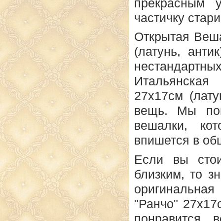
прекрасным 
частичку стар
Открытая
Веша
(латунь, ант
нестандартны
Итальянская
27х17см (лату
вещь. Мы по
вешалки
, ко
впишется в об
Если вы сто
близким, то з
оригинальная
"Ранчо" 27х17
понравится 