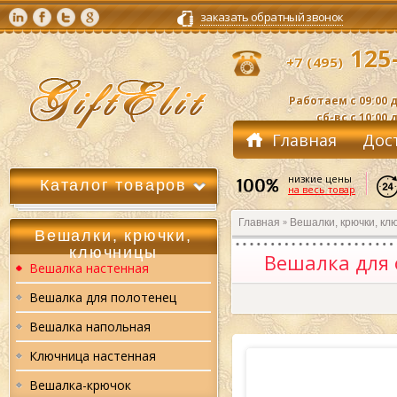
заказать обратный звонок
125-
+7 (495)
Работаем с 09:00 д
сб-вс с 10:00 
Главная
Дос
Контакты
низкие цены
Каталог товаров
на весь товар
Главная
Вешалки, крючки, кл
»
Вешалки, крючки,
ключницы
Вешалка для 
Вешалка настенная
Вешалка для полотенец
Вешалка напольная
Ключница настенная
Вешалка-крючок