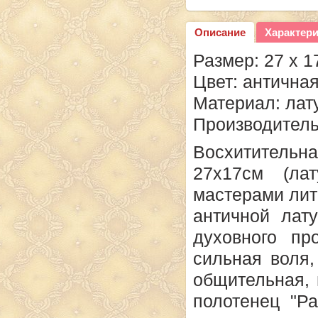
Описание
Характер
Размер: 27 х 1
Цвет: античная
Материал: лат
Производитель
Восхититель
27х17см (ла
мастерами лит
античной
лат
духовного п
сильная воля,
общительная, 
полотенец "Ра