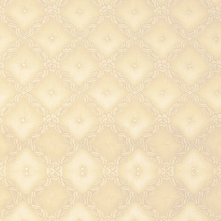
машины, гаража или подв
помощью
крючка наст
"Чайник"
вы не будете тратит
поиски драгоценное врем
итальянская ключница
– это 
красиво.
Ключница настенная из 
"Чайник"
может стать па
подарком на торжество.
презент понравится вс
исключения.
Крючок нас
избавит от суетливых п
ключей.