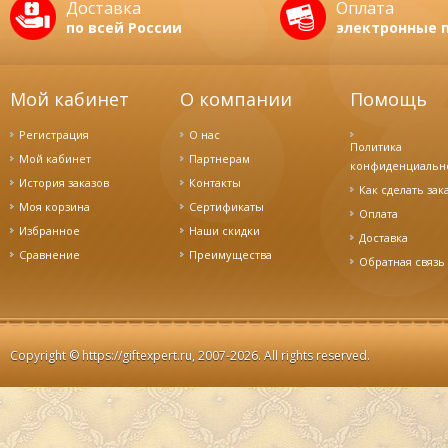
Доставка
Оплата
по всей России
электронные 
Мой кабинет
О компании
Помощь
Регистрация
О нас
Политика
Мой кабинет
Партнерам
конфиденциальн
История заказов
Контакты
Как сделать зак
Моя корзина
Сертификаты
Оплата
Избранное
Наши скидки
Доставка
Cравнение
Преимущества
Обратная связь
Copyright ©
https://giftexpert.ru
, 2007-2026. All rights reserved.