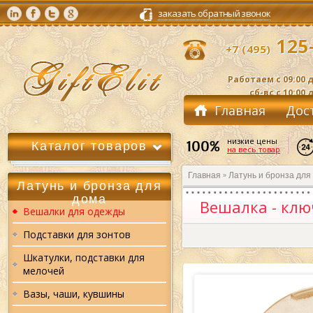
заказать обратный звонок
125-
+7 (495)
Работаем с 09:00 д
сб-вс с 10:00 
Главная
Дос
Контакты
низкие цены
Каталог товаров
на весь товар
Главная
Латунь и бронза для
»
Латунь и бронза для
дома
Вешалка - клю
Вешалки для одежды
Подставки для зонтов
Шкатулки, подставки для
мелочей
Вазы, чаши, кувшины