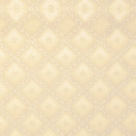
что даст возможность сде
сюрприз любимому челове
устроить незабываемый веч
свечах. С
канделябрами из ла
сможете полноценно отдо
после тяжелого дня и собра
мыслями, так как пламя с
способно успокаивать и наст
на нужный лад.
Канделябр на 5 свечей
– кра
солидный и наполненный т
подарок
дорогому челове
Подсвечник (латунь)
выпол
великолепном дизайне и цв
исполнении, что позвол
достойным образом допол
интерьер каминной комн
кабинета, гостиной или спа